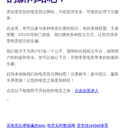
类似雷竞技的电竞投注网站，为您提供安全、可靠的足球下注服
务。
在这里，您可以参与各种电竞比赛的投注，包括英雄联盟、王者
荣耀、CS:GO等热门游戏。我们拥有多种投注方式，让您尽情享
受电竞投注的乐趣。
我们致力于为用户打造一个公平、透明的在线投注平台，保障用
户的利益和安全。您可以放心下注，尽情享受电竞带来的刺激和
乐趣。
赶快来体验我们的电竞投注网站吧！注册账号，参与投注，赢取
丰厚奖励！让您的电竞之旅更加精彩！
点击以下链接即可开始您的电竞之旅：
点击这里进入
“`
买电竞比赛输赢的app
, 
电竞实时数据网
, 
雷竞技raybet体育