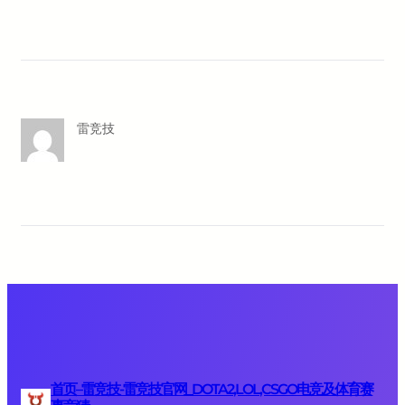
雷竞技
首页–雷竞技-雷竞技官网_DOTA2,LOL,CSGO电竞及体育赛