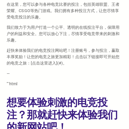
在这里，您可以参与各种电竞比赛的投注，包括英雄联盟、王者
荣耀、CS:GO等热门游戏。我们拥有多种投注方式，让您尽情享
受电竞投注的乐趣。
我们致力于为用户打造一个公平、透明的在线投注平台，保障用
户的利益和安全。您可以放心下注，尽情享受电竞带来的刺激和
乐趣。
赶快来体验我们的电竞投注网站吧！注册账号，参与投注，赢取
丰厚奖励！让您的电竞之旅更加精彩！点击以下链接即可开始您
的电竞之旅：[点击这里进入](#)。
—
“`html
想要体验刺激的电竞投
注？那就赶快来体验我们
的新网站吧！