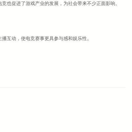
电竞也促进了游戏产业的发展，为社会带来不少正面影响。
主播互动，使电竞赛事更具参与感和娱乐性。