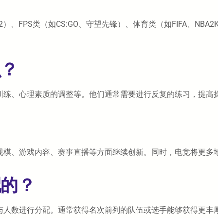
2）、FPS类（如CS:GO、守望先锋）、体育类（如FIFA、N
么？
训练、心理素质的调整等。他们通常需要进行反复的练习，提高
？
规模、游戏内容、赛事直播等方面继续创新。同时，电竞将更多
配的？
与人数进行分配。通常获得名次前列的队伍或选手能够获得更丰