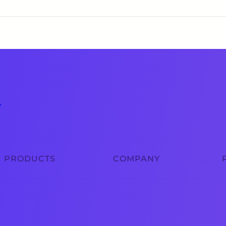
PRODUCTS
COMPANY