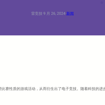
雷竞技
·
9 月 26, 2024
·
新闻
些比赛性质的游戏活动，从而衍生出了电子竞技。随着科技的进