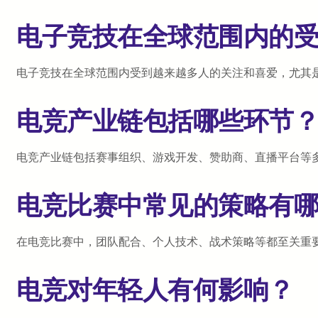
电子竞技在全球范围内的
电子竞技在全球范围内受到越来越多人的关注和喜爱，尤其
电竞产业链包括哪些环节
电竞产业链包括赛事组织、游戏开发、赞助商、直播平台等
电竞比赛中常见的策略有
在电竞比赛中，团队配合、个人技术、战术策略等都至关重
电竞对年轻人有何影响？