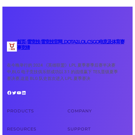
首页–雷竞技-雷竞技官网_DOTA2,LOL,CSGO电竞及体育赛
事竞猜
在今晚举行的 2024 《英雄联盟》LPL 夏季赛季后赛半决赛
中,BLG 电子竞技俱乐部成功以 3:1 的战绩赢下 TES,晋级夏季
赛决赛,这是 BLG 队史首次进入 LPL 夏季赛决
Facebook
Twitter
YouTube
LinkedIn
PRODUCTS
COMPANY
RESOURCES
SUPPORT