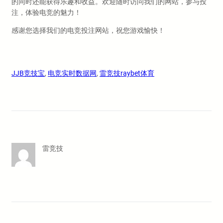
的同时还能获得乐趣和收益。欢迎随时访问我们的网站，参与投
注，体验电竞的魅力！
感谢您选择我们的电竞投注网站，祝您游戏愉快！
JJB竞技宝
, 
电竞实时数据网
, 
雷竞技raybet体育
雷竞技