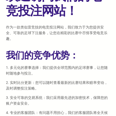
竞投注网站！
作为一款类似雷竞技的电竞投注网站，我们致力于为您提供安
全、可靠的足球下注服务，让您在精彩的比赛中尽情享受电竞乐
趣。
我们的竞争优势：
1. 多元化的赛事选择：我们提供全球范围内的足球赛事，让您随
时随地参与投注。
2. 实时比分更新：您可以随时查看最新的比赛结果和赔率变动，
及时调整投注策略。
3. 安全可靠的交易系统：我们采用最先进的加密技术，保障您的
账户资金安全。
4. 专业的客服团队：有问题不用担心，我们的客服团队将全天候