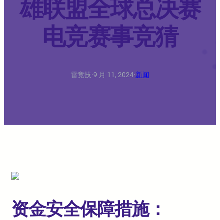
雄联盟全球总决赛
电竞赛事竞猜
雷竞技
·
9 月 11, 2024
·
新闻
资金安全保障措施：