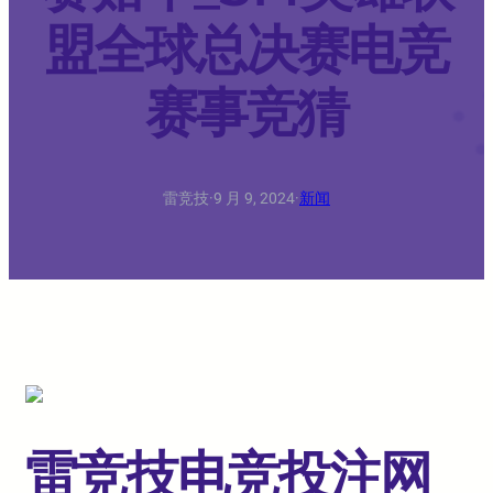
盟全球总决赛电竞
赛事竞猜
雷竞技
·
9 月 9, 2024
·
新闻
雷竞技电竞投注网