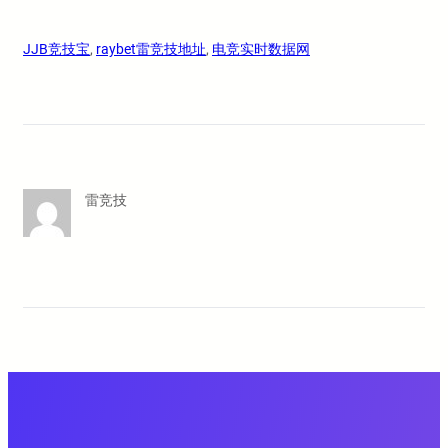
JJB竞技宝
, 
raybet雷竞技地址
, 
电竞实时数据网
雷竞技