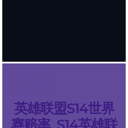
英雄联盟S14世界
赛赔率_S14英雄联