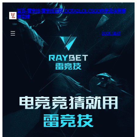
首页–雷竞技-雷竞技官网_DOTA2,LOL,CSGO电竞及体育赛
事竞猜
BOOK SEAT