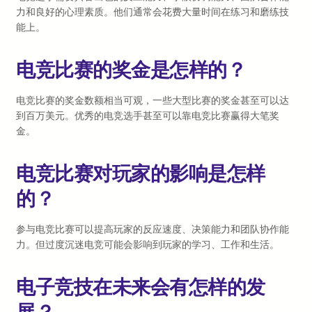
力和良好的心理素质。他们通常会花费大量时间在练习和磨练技
能上。
电竞比赛的奖金是怎样的？
电竞比赛的奖金数额相当可观，一些大型比赛的奖金甚至可以达
到百万美元。优秀的电竞选手甚至可以靠电竞比赛赢得大笔奖
金。
电竞比赛对玩家的影响是怎样
的？
参与电竞比赛可以提高玩家的反应速度、决策能力和团队协作能
力。但过度沉迷电竞可能会影响到玩家的学习、工作和生活。
电子竞技在未来会有怎样的发