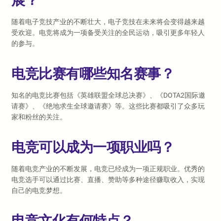
展？
随着电子竞技产业的不断壮大，电子竞技在未来将会变得越来越
受欢迎。电竞将成为一项备受关注的全民运动，吸引更多年轻人
的参与。
电竞比赛有哪些知名赛事？
知名的电竞比赛包括《英雄联盟全球总决赛》、《DOTA2国际邀
请赛》、《绝地求生全球邀请赛》等。这些比赛都吸引了众多玩
家和粉丝的关注。
电竞可以成为一项职业吗？
随着电竞产业的不断发展，电竞已经成为一项正规职业。优秀的
电竞选手可以通过比赛、直播、赞助等多种途径赚取收入，实现
自己的电竞梦想。
电竞文化有何特点？