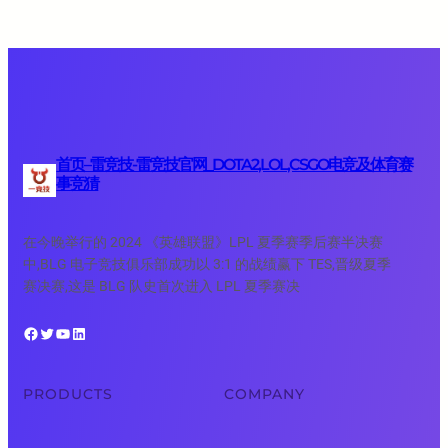
首页–雷竞技-雷竞技官网_DOTA2,LOL,CSGO电竞及体育赛
事竞猜
在今晚举行的 2024 《英雄联盟》LPL 夏季赛季后赛半决赛
中,BLG 电子竞技俱乐部成功以 3:1 的战绩赢下 TES,晋级夏季
赛决赛,这是 BLG 队史首次进入 LPL 夏季赛决
Facebook
Twitter
YouTube
LinkedIn
PRODUCTS
COMPANY