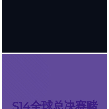
S14全球总决赛赌