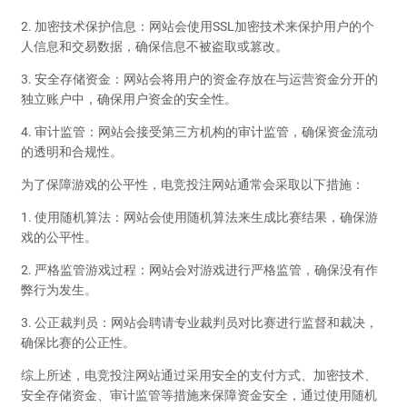
2. 加密技术保护信息：网站会使用SSL加密技术来保护用户的个
人信息和交易数据，确保信息不被盗取或篡改。
3. 安全存储资金：网站会将用户的资金存放在与运营资金分开的
独立账户中，确保用户资金的安全性。
4. 审计监管：网站会接受第三方机构的审计监管，确保资金流动
的透明和合规性。
为了保障游戏的公平性，电竞投注网站通常会采取以下措施：
1. 使用随机算法：网站会使用随机算法来生成比赛结果，确保游
戏的公平性。
2. 严格监管游戏过程：网站会对游戏进行严格监管，确保没有作
弊行为发生。
3. 公正裁判员：网站会聘请专业裁判员对比赛进行监督和裁决，
确保比赛的公正性。
综上所述，电竞投注网站通过采用安全的支付方式、加密技术、
安全存储资金、审计监管等措施来保障资金安全，通过使用随机