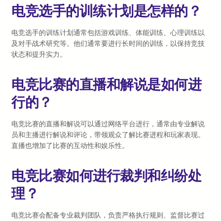
电竞选手的训练计划是怎样的？
电竞选手的训练计划通常包括游戏训练、体能训练、心理训练以
及对手战术研究等。他们通常要进行长时间的训练，以保持竞技
状态和提升实力。
电竞比赛的直播和解说是如何进
行的？
电竞比赛的直播和解说可以通过网络平台进行，通常由专业解说
员和主播进行解说和评论，带领观众了解比赛进程和玩家表现。
直播也增加了比赛的互动性和娱乐性。
电竞比赛如何进行裁判和纠纷处
理？
电竞比赛会配备专业裁判团队，负责严格执行规则、监督比赛过