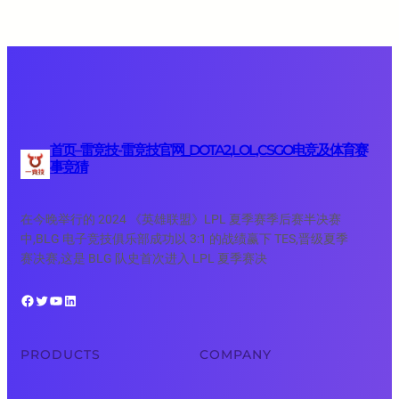
首页–雷竞技-雷竞技官网_DOTA2,LOL,CSGO电竞及体育赛
事竞猜
在今晚举行的 2024 《英雄联盟》LPL 夏季赛季后赛半决赛
中,BLG 电子竞技俱乐部成功以 3:1 的战绩赢下 TES,晋级夏季
赛决赛,这是 BLG 队史首次进入 LPL 夏季赛决
Facebook
Twitter
YouTube
LinkedIn
PRODUCTS
COMPANY