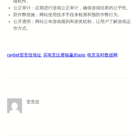
随机性。
公正审计：定期进行游戏公正审计，确保游戏结果的公平性。
防作弊措施：网站使用技术手段来检测和预防作弊行为。
公开透明：网站公布游戏规则和派奖机制，让用户了解游戏运
作方式。
raybet雷竞技地址
, 
买电竞比赛输赢的app
, 
电竞实时数据网
雷竞技