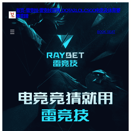
首页–雷竞技-雷竞技官网_DOTA2,LOL,CSGO电竞及体育赛
事竞猜
BOOK SEAT