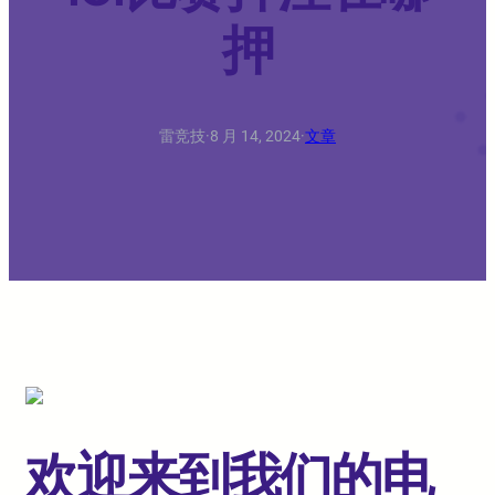
押
雷竞技
·
8 月 14, 2024
·
文章
欢迎来到我们的电