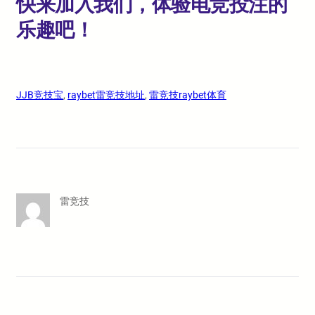
快来加入我们，体验电竞投注的
乐趣吧！
JJB竞技宝
, 
raybet雷竞技地址
, 
雷竞技raybet体育
雷竞技