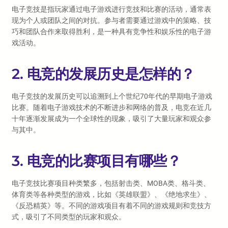
电子竞技是指玩家通过电子游戏进行竞技和比赛的活动，通常表
现为个人或团队之间的对抗。参与者需要通过游戏中的策略、技
巧和团队合作来取得胜利，是一种具有竞争性和娱乐性的电子游
戏活动。
2. 电竞的发展历史是怎样的？
电子竞技的发展历史可以追溯到上个世纪70年代的早期电子游戏
比赛。随着电子游戏技术的不断进步和网络的普及，电竞在近几
十年逐渐发展成为一个全球性的现象，吸引了大量玩家和观众参
与其中。
3. 电竞的比赛项目有哪些？
电子竞技比赛项目种类繁多，包括射击类、MOBA类、格斗类、
体育类等各种类型的游戏，比如《英雄联盟》、《绝地求生》、
《反恐精英》等。不同的游戏项目有着不同的游戏规则和竞技方
式，吸引了不同类型的玩家和观众。