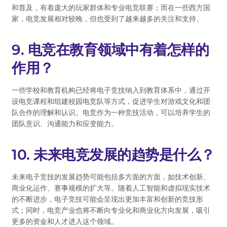
和普及，有着庞大的玩家群体和专业电竞联赛；而在一些西方国
家，电竞发展相对较晚，但也受到了越来越多的关注和支持。
9. 电竞在教育领域中有着怎样的
作用？
一些学校和教育机构已经将电子竞技纳入到教育体系中，通过开
设电竞课程和组建校园电竞队等方式，促进学生对游戏文化和团
队合作的理解和认识。电竞作为一种竞技活动，可以培养学生的
团队意识、沟通能力和应变能力。
10. 未来电竞发展的趋势是什么？
未来电子竞技的发展趋势可能包括多方面的方面，如技术创新、
商业化运作、赛事规模的扩大等。随着人工智能和虚拟现实技术
的不断进步，电子竞技可能会呈现出更加丰富和创新的竞技形
式；同时，电竞产业也将不断向专业化和商业化方向发展，吸引
更多的资金和人才进入这个领域。