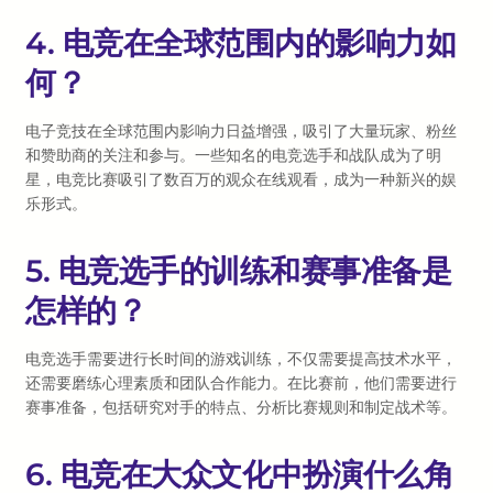
4. 电竞在全球范围内的影响力如
何？
电子竞技在全球范围内影响力日益增强，吸引了大量玩家、粉丝
和赞助商的关注和参与。一些知名的电竞选手和战队成为了明
星，电竞比赛吸引了数百万的观众在线观看，成为一种新兴的娱
乐形式。
5. 电竞选手的训练和赛事准备是
怎样的？
电竞选手需要进行长时间的游戏训练，不仅需要提高技术水平，
还需要磨练心理素质和团队合作能力。在比赛前，他们需要进行
赛事准备，包括研究对手的特点、分析比赛规则和制定战术等。
6. 电竞在大众文化中扮演什么角