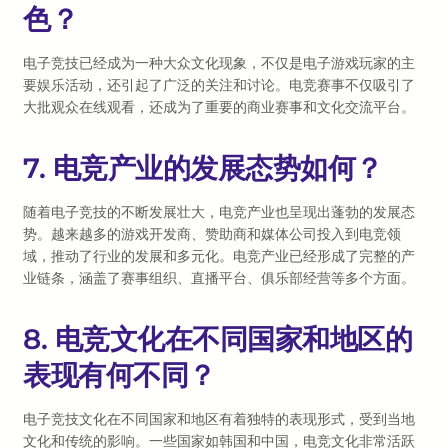
色？
电子竞技已经成为一种大众文化现象，不仅是电子游戏玩家的主
要娱乐活动，还引起了广泛的关注和讨论。电竞赛事不仅吸引了
大批观众在线观看，还成为了重要的商业赛事和文化交流平台。
7. 电竞产业的发展态势如何？
随着电子竞技的不断发展壮大，电竞产业也呈现出蓬勃的发展态
势。越来越多的游戏开发商、赞助商和媒体公司投入到电竞领
域，推动了行业的发展和多元化。电竞产业已经形成了完整的产
业链条，涵盖了赛事组织、直播平台、俱乐部经营等多个方面。
8. 电竞文化在不同国家和地区的
表现有何不同？
电子竞技文化在不同国家和地区有着独特的表现形式，受到当地
文化和传统的影响。一些国家如韩国和中国，电竞文化非常活跃