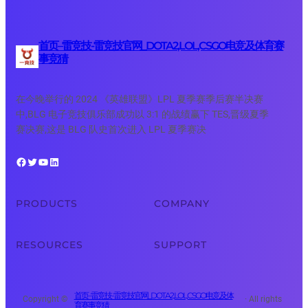
首页–雷竞技-雷竞技官网_DOTA2,LOL,CSGO电竞及体育赛
事竞猜
在今晚举行的 2024 《英雄联盟》LPL 夏季赛季后赛半决赛
中,BLG 电子竞技俱乐部成功以 3:1 的战绩赢下 TES,晋级夏季
赛决赛,这是 BLG 队史首次进入 LPL 夏季赛决
Facebook
Twitter
YouTube
LinkedIn
PRODUCTS
COMPANY
RESOURCES
SUPPORT
首页–雷竞技-雷竞技官网_DOTA2,LOL,CSGO电竞及体
Copyright ©
· All rights
育赛事竞猜