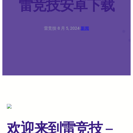
雷竞技安卓下载
雷竞技
·
8 月 5, 2024
·
新闻
欢迎来到雷竞技 –