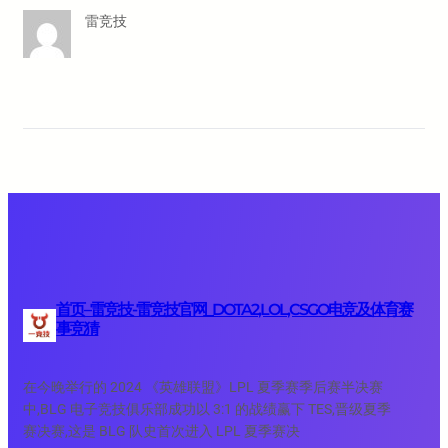
雷竞技
首页–雷竞技-雷竞技官网_DOTA2,LOL,CSGO电竞及体育赛
事竞猜
在今晚举行的 2024 《英雄联盟》LPL 夏季赛季后赛半决赛
中,BLG 电子竞技俱乐部成功以 3:1 的战绩赢下 TES,晋级夏季
赛决赛,这是 BLG 队史首次进入 LPL 夏季赛决