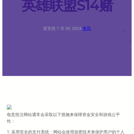
英雄联盟S14赌
雷竞技
·
7 月 30, 2024
·
资讯
电竞投注网站通常会采取以下措施来保障资金安全和游戏公平
性：
1. 采用安全的支付系统：网站会使用加密技术来保护用户的个人