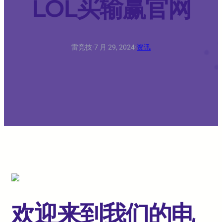
LOL买输赢官网
雷竞技
·
7 月 29, 2024
·
资讯
欢迎来到我们的电