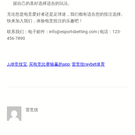
据自己的喜好选择适合的玩法。
无论您是电竞爱好者还是足球迷，我们都有适合您的投注选择。
快来加入我们，体验电竞投注的乐趣吧！
联系我们：电子邮件：info@esportsbetting.com | 电话：123-
456-7890
JJB竞技宝
, 
买电竞比赛输赢的app
, 
雷竞技raybet体育
雷竞技