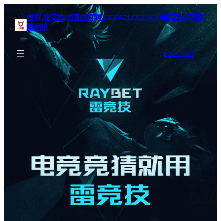
首页–雷竞技-雷竞技官网_DOTA2,LOL,CSGO电竞及体育赛
事竞猜
BOOK SEAT