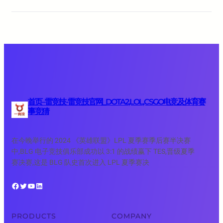
首页–雷竞技-雷竞技官网_DOTA2,LOL,CSGO电竞及体育赛
事竞猜
在今晚举行的 2024 《英雄联盟》LPL 夏季赛季后赛半决赛
中,BLG 电子竞技俱乐部成功以 3:1 的战绩赢下 TES,晋级夏季
赛决赛,这是 BLG 队史首次进入 LPL 夏季赛决
Facebook
Twitter
YouTube
LinkedIn
PRODUCTS
COMPANY