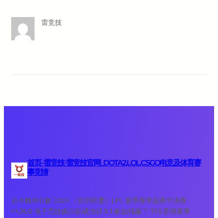
雷竞技
首页–雷竞技-雷竞技官网_DOTA2,LOL,CSGO电竞及体育赛
事竞猜
在今晚举行的 2024 《英雄联盟》LPL 夏季赛季后赛半决赛
中,BLG 电子竞技俱乐部成功以 3:1 的战绩赢下 TES,晋级夏季