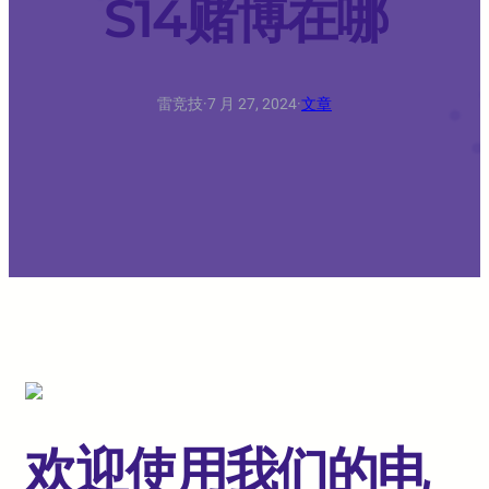
S14赌博在哪
雷竞技
·
7 月 27, 2024
·
文章
欢迎使用我们的电