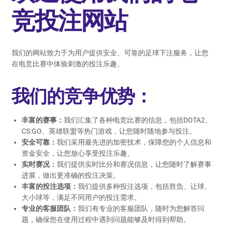
竞投注网站
我们的网站致力于为用户提供安全、可靠的足球下注服务，让您
在电竞比赛中体验刺激的投注乐趣。
我们的竞争优势：
丰富的赛事：
我们汇集了各种电竞比赛的信息，包括DOTA2、
CS:GO、英雄联盟等热门游戏，让您随时随地参与投注。
安全可靠：
我们采用最先进的加密技术，保障您的个人信息和
资金安全，让您放心享受投注乐趣。
实时赛况：
我们提供实时比分和赛况信息，让您随时了解赛事
进展，做出更准确的投注决策。
丰富的投注选项：
我们提供多种投注选项，包括胜负、让球、
大小球等，满足不同用户的投注需求。
专业的客服团队：
我们有专业的客服团队，随时为您解答问
题，确保您在使用过程中遇到问题能够及时得到帮助。