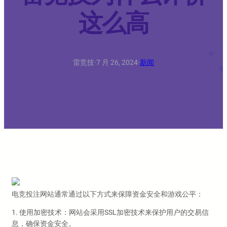
这么高
雷竞技
·
7 月 26, 2024
·
新闻
电竞投注网站通常通过以下方式来保障资金安全和游戏公平：
1. 使用加密技术：网站会采用SSL加密技术来保护用户的交易信
息，确保资金安全。