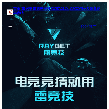
首页–雷竞技-雷竞技官网_DOTA2,LOL,CSGO电竞及体育赛
事竞猜
BOOK SEAT