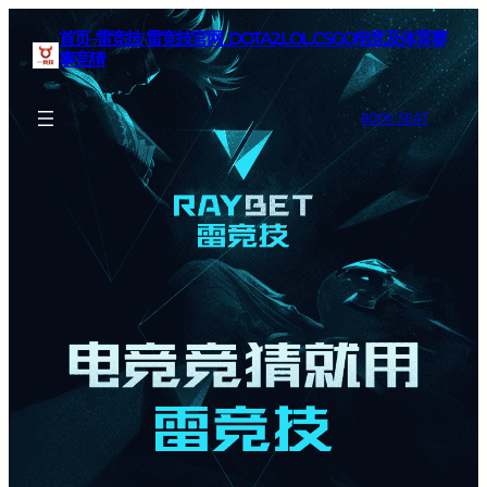
首页–雷竞技-雷竞技官网_DOTA2,LOL,CSGO电竞及体育赛
事竞猜
BOOK SEAT