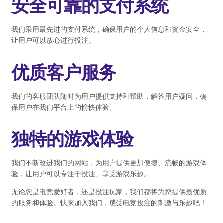
安全可靠的支付系统
我们采用最先进的支付系统，确保用户的个人信息和资金安全，
让用户可以放心进行投注。
优质客户服务
我们的客服团队随时为用户提供支持和帮助，解答用户疑问，确
保用户在我们平台上的愉快体验。
独特的游戏体验
我们不断改进我们的网站，为用户提供更加便捷、流畅的游戏体
验，让用户可以专注于投注、享受游戏乐趣。
无论您是电竞爱好者，还是投注玩家，我们都将为您提供最优质
的服务和体验。快来加入我们，感受电竞投注的刺激与乐趣吧！