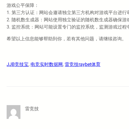
游戏公平保障：
1. 第三方认证：网站会邀请独立第三方机构对游戏平台进
2. 随机数生成器：网站使用独立验证的随机数生成器确保游
3. 监控系统：网站可能设置专门的监控系统，监测游戏过
希望以上信息能够帮助到你，若有其他问题，请继续咨询。
JJB竞技宝
, 
电竞实时数据网
, 
雷竞技raybet体育
雷竞技