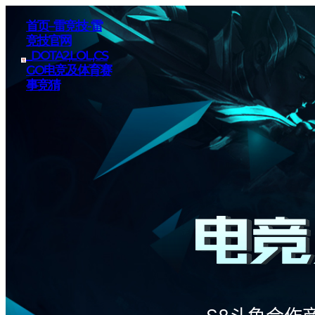
首页–雷竞技-雷
竞技官网
_DOTA2,LOL,CS
GO电竞及体育赛
事竞猜