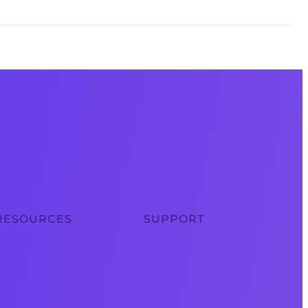
RESOURCES
SUPPORT