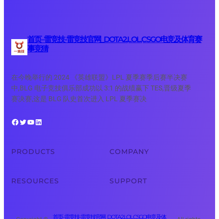
首页–雷竞技-雷竞技官网_DOTA2,LOL,CSGO电竞及体育赛
事竞猜
在今晚举行的 2024 《英雄联盟》LPL 夏季赛季后赛半决赛
中,BLG 电子竞技俱乐部成功以 3:1 的战绩赢下 TES,晋级夏季
赛决赛,这是 BLG 队史首次进入 LPL 夏季赛决
Facebook
Twitter
YouTube
LinkedIn
PRODUCTS
COMPANY
RESOURCES
SUPPORT
首页–雷竞技-雷竞技官网_DOTA2,LOL,CSGO电竞及体