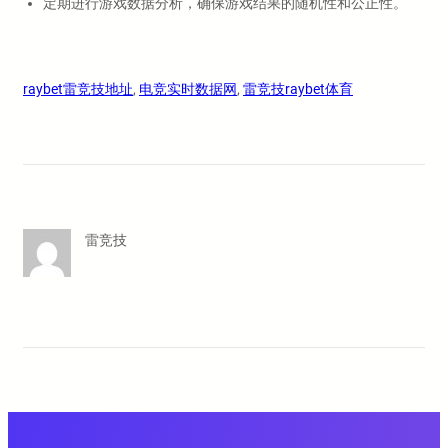
定期进行游戏数据分析，确保游戏结果的随机性和公正性。
raybet雷竞技地址
, 
电竞实时数据网
, 
雷竞技raybet体育
雷竞技