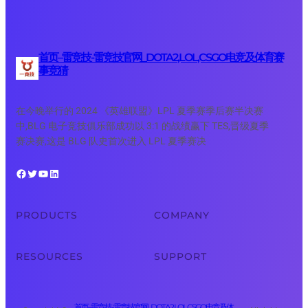
首页–雷竞技-雷竞技官网_DOTA2,LOL,CSGO电竞及体育赛
事竞猜
在今晚举行的 2024 《英雄联盟》LPL 夏季赛季后赛半决赛
中,BLG 电子竞技俱乐部成功以 3:1 的战绩赢下 TES,晋级夏季
赛决赛,这是 BLG 队史首次进入 LPL 夏季赛决
Facebook
Twitter
YouTube
LinkedIn
PRODUCTS
COMPANY
RESOURCES
SUPPORT
首页–雷竞技-雷竞技官网_DOTA2,LOL,CSGO电竞及体