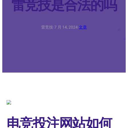
雷竞技是合法的吗
雷竞技
·
7 月 14, 2024
·
文章
电竞投注网站如何