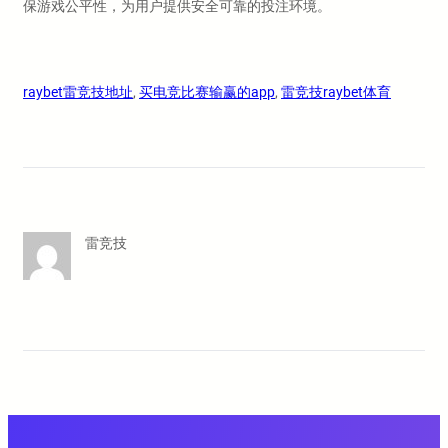
保游戏公平性，为用户提供安全可靠的投注环境。
raybet雷竞技地址
, 
买电竞比赛输赢的app
, 
雷竞技raybet体育
雷竞技