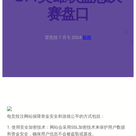
赛盘口
雷竞技
·
7 月 9, 2024
·
新闻
电竞投注网站保障资金安全和游戏公平的方式包括：
1. 使用安全加密技术：网站会采用SSL加密技术来保护用户数据
和资金安全，确保用户信息不会被盗取或篡改。