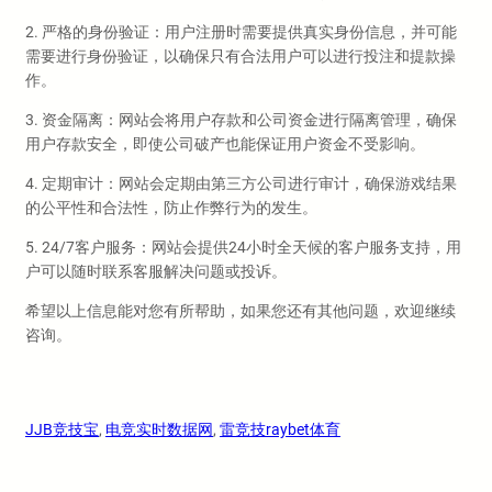
2. 严格的身份验证：用户注册时需要提供真实身份信息，并可能
需要进行身份验证，以确保只有合法用户可以进行投注和提款操
作。
3. 资金隔离：网站会将用户存款和公司资金进行隔离管理，确保
用户存款安全，即使公司破产也能保证用户资金不受影响。
4. 定期审计：网站会定期由第三方公司进行审计，确保游戏结果
的公平性和合法性，防止作弊行为的发生。
5. 24/7客户服务：网站会提供24小时全天候的客户服务支持，用
户可以随时联系客服解决问题或投诉。
希望以上信息能对您有所帮助，如果您还有其他问题，欢迎继续
咨询。
JJB竞技宝
, 
电竞实时数据网
, 
雷竞技raybet体育