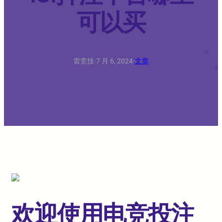
可以买
雷竞技
·
7 月 6, 2024
·
文章
欢迎使用电竞投注