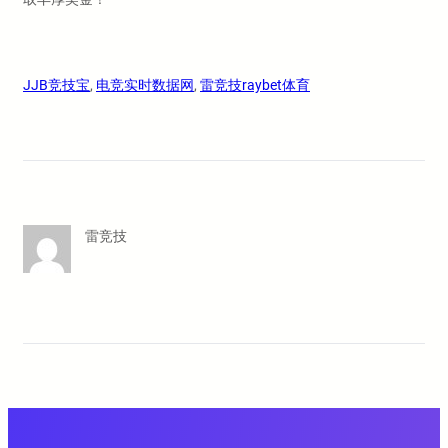
JJB竞技宝
, 
电竞实时数据网
, 
雷竞技raybet体育
雷竞技