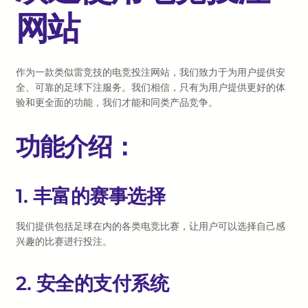
网站
作为一款类似雷竞技的电竞投注网站，我们致力于为用户提供安
全、可靠的足球下注服务。我们相信，只有为用户提供更好的体
验和更全面的功能，我们才能和同类产品竞争。
功能介绍：
1. 丰富的赛事选择
我们提供包括足球在内的各类电竞比赛，让用户可以选择自己感
兴趣的比赛进行投注。
2. 安全的支付系统