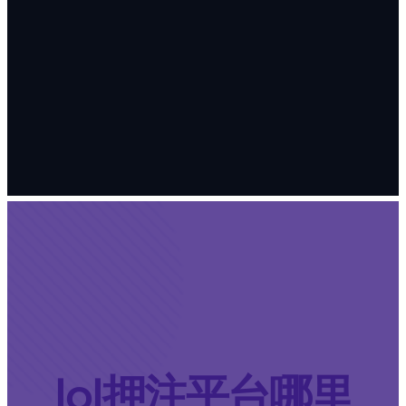
lol押注平台哪里