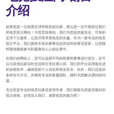
介绍
如果您是一位热爱足球和电竞的玩家，那么您一定不能错过我们
的电竞投注网站！与雷竞技相似，我们为您提供最安全、可靠的
足球下注服务，让您尽情享受电竞的乐趣。作为一家专业的电竞
投注平台，我们拥有丰富的赛事信息和实时的赛况更新，让您随
时随地都能参与到最激动人心的比赛中。
在我们的网站上，您可以选择不同的联赛和赛事进行投注，还可
以与其他玩家实时交流和分享比赛心得。我们的平台采用最先进
的加密技术，确保您的个人信息和资金安全。此外，我们还提供
多种支付方式，并拥有专业的客服团队，随时为您解决遇到的问
题。
无论您是专业的电竞玩家还是初学者，我们都能为您提供最好的
投注体验。赶快加入我们，感受电竞的魅力吧！