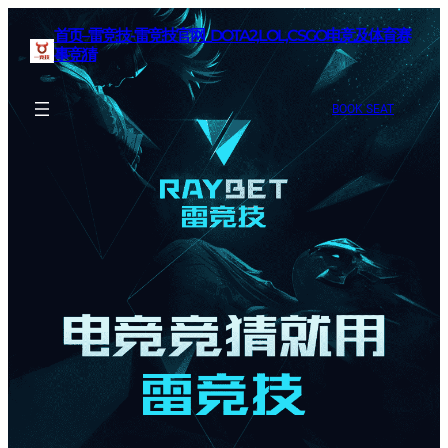
首页–雷竞技-雷竞技官网_DOTA2,LOL,CSGO电竞及体育赛
事竞猜
BOOK SEAT