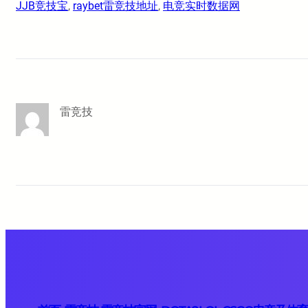
JJB竞技宝
, 
raybet雷竞技地址
, 
电竞实时数据网
雷竞技