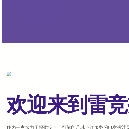
欢迎来到雷竞
作为一家致力于提供安全、可靠的足球下注服务的电竞投注