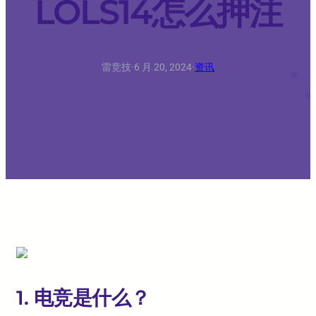
LOLS14怎么押注
雷竞技
·
6 月 20, 2024
·
资讯
1. 电竞是什么？