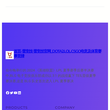
首页–雷竞技-雷竞技官网_DOTA2,LOL,CSGO电竞及体育赛
事竞猜
在今晚举行的 2024 《英雄联盟》LPL 夏季赛季后赛半决赛
中,BLG 电子竞技俱乐部成功以 3:1 的战绩赢下 TES,晋级夏季
赛决赛,这是 BLG 队史首次进入 LPL 夏季赛决
Facebook
Twitter
YouTube
LinkedIn
PRODUCTS
COMPANY