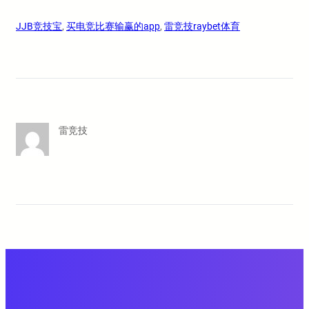
JJB竞技宝
, 
买电竞比赛输赢的app
, 
雷竞技raybet体育
雷竞技