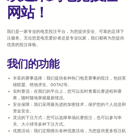
网站！
我们是一家专业的电竞投注平台，为您提供安全、可靠的足球下
注服务。无论您是电竞爱好者还是专业玩家，我们都将为您提供
优质的投注体验。
我们的功能
丰富的赛事选择：我们提供各种热门电竞赛事的投注，包括英
雄联盟、绝地求生、DOTA2等。
实时赛况：在我们的平台上，您可以实时查看比赛进程和赛
果，随时随地掌握最新情况。
安全保障：我们采用最先进的加密技术，保护您的个人信息和
资金安全。
灵活的下注方式：您可以选择单场比赛投注，也可以参与串
关、大小球等多种下注方式。
优惠活动：我们定期推出各种优惠活动，为您提供更多投注机