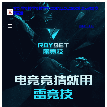
首页–雷竞技-雷竞技官网_DOTA2,LOL,CSGO电竞及体育赛
事竞猜
BOOK SEAT