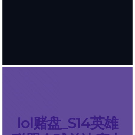
lol赌盘_S14英雄