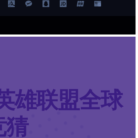
4英雄联盟全球
竞猜