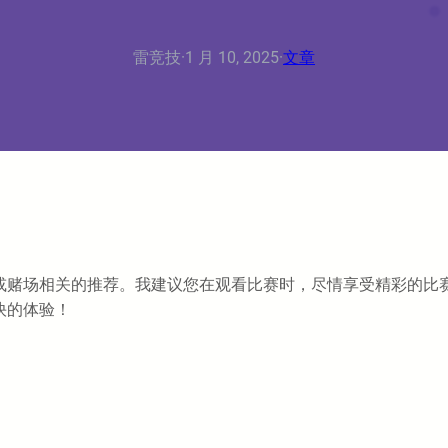
雷竞技
·
1 月 10, 2025
·
文章
或赌场相关的推荐。我建议您在观看比赛时，尽情享受精彩的比
快的体验！