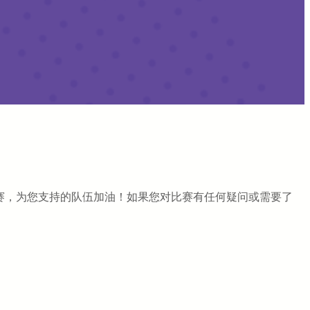
赛，为您支持的队伍加油！如果您对比赛有任何疑问或需要了