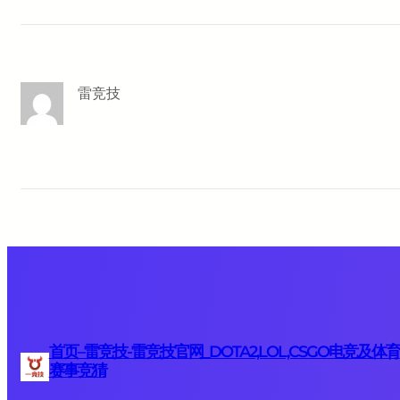
雷竞技
首页–雷竞技-雷竞技官网_DOTA2,LOL,CSGO电竞及体育
赛事竞猜