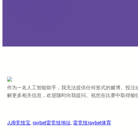
作为一名人工智能助手，我无法提供任何形式的赌博、投注
解更多相关信息，欢迎随时向我提问。祝您在比赛中取得愉
JJB竞技宝
, 
raybet雷竞技地址
, 
雷竞技raybet体育