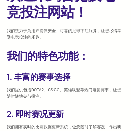
竞投注网站！
我们致力于为用户提供安全、可靠的足球下注服务，让您尽情享
受电竞投注的乐趣。
我们的特色功能：
1. 丰富的赛事选择
我们提供包括DOTA2、CS:GO、英雄联盟等热门电竞赛事，让您
随时随地参与投注。
2. 即时赛况更新
我们拥有实时的比赛数据更新系统，让您随时了解赛况，作出明