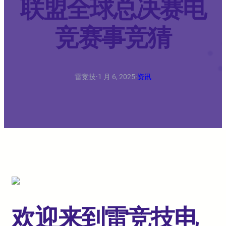
联盟全球总决赛电
竞赛事竞猜
雷竞技
·
1 月 6, 2025
·
资讯
欢迎来到雷竞技电