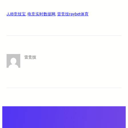
JJB竞技宝
, 
电竞实时数据网
, 
雷竞技raybet体育
雷竞技