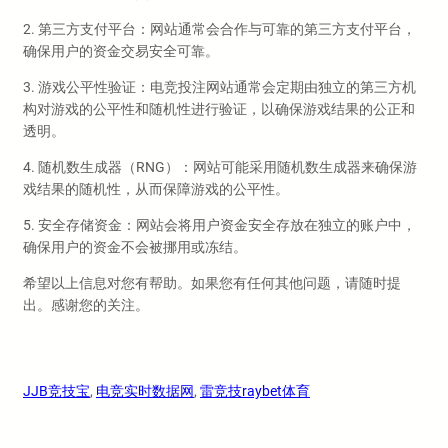
2. 第三方支付平台：网站通常会合作与可靠的第三方支付平台，
确保用户的资金交易安全可靠。
3. 游戏公平性验证：电竞投注网站通常会定期由独立的第三方机
构对游戏的公平性和随机性进行验证，以确保游戏结果的公正和
透明。
4. 随机数生成器（RNG）：网站可能采用随机数生成器来确保游
戏结果的随机性，从而保障游戏的公平性。
5. 安全存储资金：网站会将用户资金安全存放在独立的账户中，
确保用户的资金不会被挪用或冻结。
希望以上信息对您有帮助。如果您有任何其他问题，请随时提
出。感谢您的关注。
JJB竞技宝
, 
电竞实时数据网
, 
雷竞技raybet体育