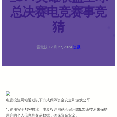
总决赛电竞赛事竞
猜
雷竞技
·
12 月 27, 2024
·
资讯
电竞投注网站通过以下方式保障资金安全和游戏公平：
1. 使用安全加密技术：电竞投注网站会采用SSL加密技术来保护
用户的个人信息和交易数据，确保资金安全。