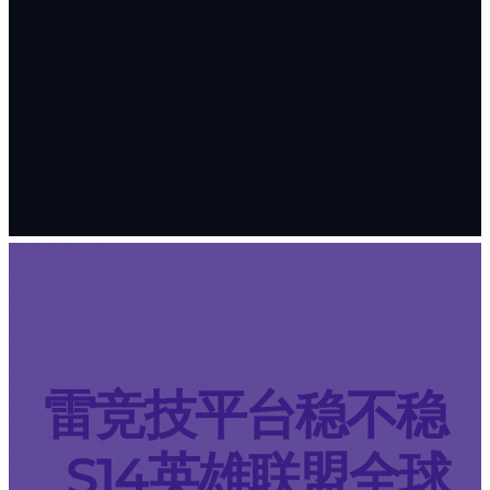
雷竞技平台稳不稳
_S14英雄联盟全球