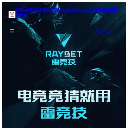
首页–雷竞技-雷竞技官网_DOTA2,LOL,CSGO电竞及体育赛
事竞猜
BOOK SEAT