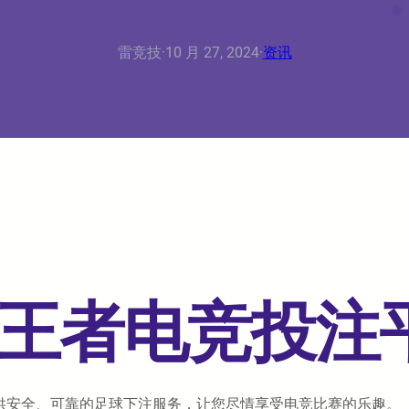
雷竞技
·
10 月 27, 2024
·
资讯
王者电竞投注
供安全、可靠的足球下注服务，让您尽情享受电竞比赛的乐趣。