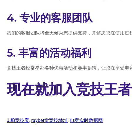
4. 专业的客服团队
我们的客服团队将全天候为您提供支持，并解决您在使用过
5. 丰富的活动福利
竞技王者经常举办各种优惠活动和赛事竞猜，让您在享受电
现在就加入竞技王者
JJB竞技宝
, 
raybet雷竞技地址
, 
电竞实时数据网