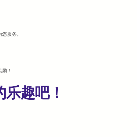
为您服务。
奖励！
的乐趣吧！