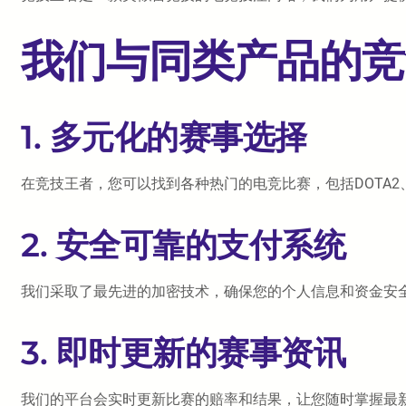
我们与同类产品的竞
1. 多元化的赛事选择
在竞技王者，您可以找到各种热门的电竞比赛，包括DOTA2
2. 安全可靠的支付系统
我们采取了最先进的加密技术，确保您的个人信息和资金安
3. 即时更新的赛事资讯
我们的平台会实时更新比赛的赔率和结果，让您随时掌握最