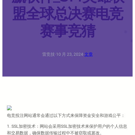
盟全球总决赛电竞
赛事竞猜
雷竞技
·
10 月 23, 2024
·
文章
电竞投注网站通常会通过以下方式来保障资金安全和游戏公平：
1. SSL加密技术：网站会采用SSL加密技术来保护用户的个人信息
和交易数据，确保数据传输过程中不被窃取或篡改。