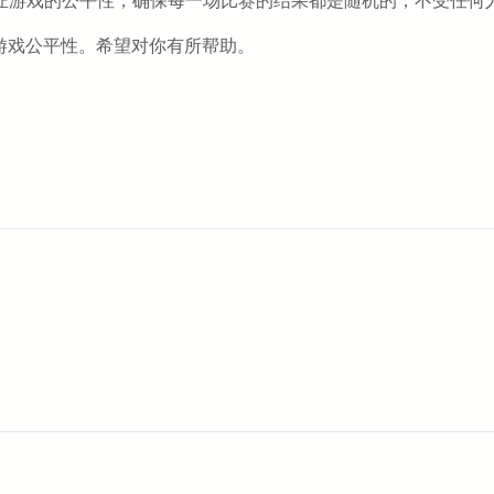
）保证游戏的公平性，确保每一场比赛的结果都是随机的，不受任何
游戏公平性。希望对你有所帮助。