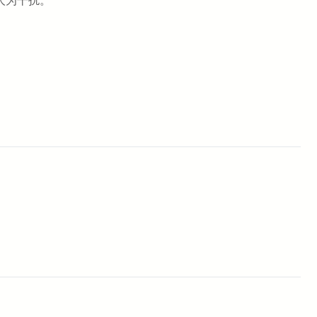
人为干扰。