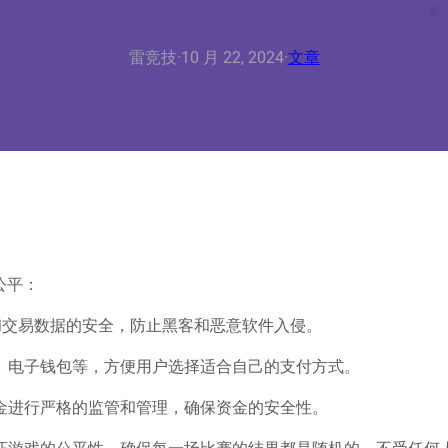
雷竞技
·
10 月 22, 2024
·
文章
公平：
息和交易数据的安全，防止黑客和恶意软件入侵。
卡、电子钱包等，方便用户选择适合自己的支付方式。
资金进行严格的监管和管理，确保资金的安全性。