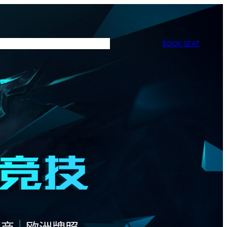
BOOK SEAT