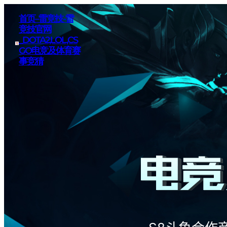
首页–雷竞技-雷
竞技官网
_DOTA2,LOL,CS
GO电竞及体育赛
事竞猜