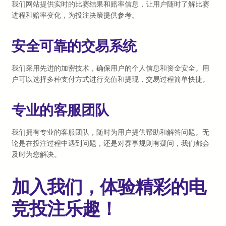
我们网站提供实时的比赛结果和赔率信息，让用户随时了解比赛
进程和赔率变化，为投注决策提供参考。
安全可靠的交易系统
我们采用先进的加密技术，确保用户的个人信息和资金安全。用
户可以选择多种支付方式进行充值和提现，交易过程简单快捷。
专业的客服团队
我们拥有专业的客服团队，随时为用户提供帮助和解答问题。无
论是在投注过程中遇到问题，还是对赛事规则有疑问，我们都会
及时为您解决。
加入我们，体验精彩的电
竞投注乐趣！