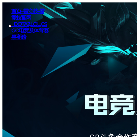
首页–雷竞技-雷
竞技官网
_DOTA2,LOL,CS
GO电竞及体育赛
事竞猜