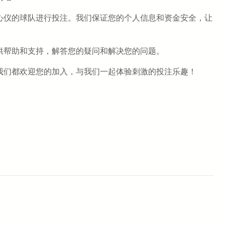
心仪的球队进行投注。我们保证您的个人信息和资金安全，让
供帮助和支持，解答您的疑问和解决您的问题。
我们都欢迎您的加入，与我们一起体验刺激的投注乐趣！