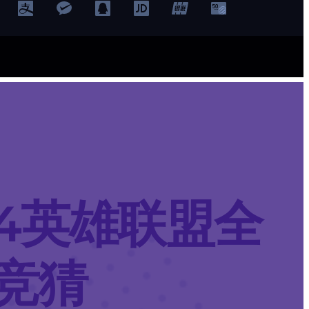
14英雄联盟全
竞猜