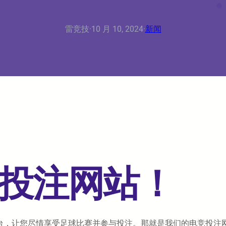
雷竞技
·
10 月 10, 2024
·
新闻
投注网站！
台，让您尽情享受足球比赛并参与投注。那就是我们的电竞投注