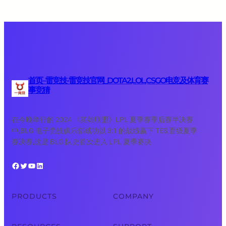
首页–雷竞技-雷竞技官网_DOTA2,LOL,CSGO电竞及体育赛
事竞猜
在今晚举行的 2024 《英雄联盟》LPL 夏季赛季后赛半决赛
中,BLG 电子竞技俱乐部成功以 3:1 的战绩赢下 TES,晋级夏季
赛决赛,这是 BLG 队史首次进入 LPL 夏季赛决
Facebook
Twitter
YouTube
LinkedIn
PRODUCTS
COMPANY