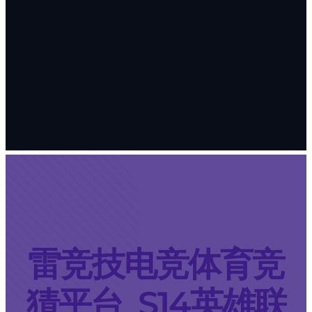
雷竞技电竞体育竞
猜平台_S14英雄联