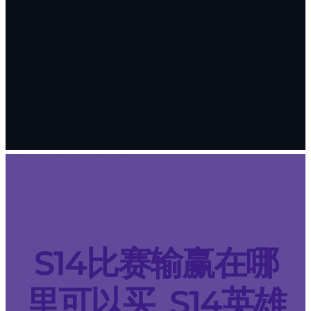
S14比赛输赢在哪
里可以买_S14英雄