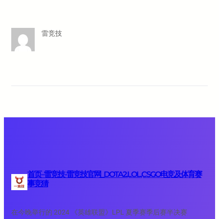
雷竞技
首页–雷竞技-雷竞技官网_DOTA2,LOL,CSGO电竞及体育赛
事竞猜
在今晚举行的 2024 《英雄联盟》LPL 夏季赛季后赛半决赛