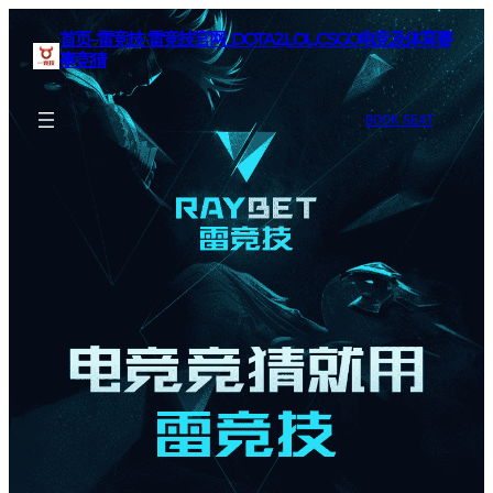
首页–雷竞技-雷竞技官网_DOTA2,LOL,CSGO电竞及体育赛
事竞猜
BOOK SEAT