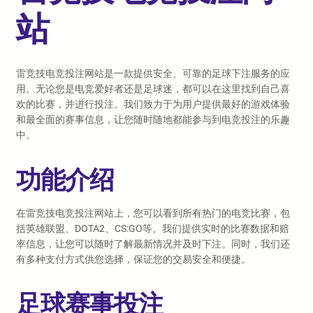
站
雷竞技电竞投注网站是一款提供安全、可靠的足球下注服务的应
用。无论您是电竞爱好者还是足球迷，都可以在这里找到自己喜
欢的比赛，并进行投注。我们致力于为用户提供最好的游戏体验
和最全面的赛事信息，让您随时随地都能参与到电竞投注的乐趣
中。
功能介绍
在雷竞技电竞投注网站上，您可以看到所有热门的电竞比赛，包
括英雄联盟、DOTA2、CS:GO等。我们提供实时的比赛数据和赔
率信息，让您可以随时了解最新情况并及时下注。同时，我们还
有多种支付方式供您选择，保证您的交易安全和便捷。
足球赛事投注