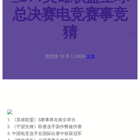
总决赛电竞赛事竞
猜
雷竞技
·
10 月 1, 2024
·
文章
1. 《英雄联盟》S赛事将在南京举办
2. 《守望先锋》联赛选手因作弊被停赛
3. 中国电竞选手在国际比赛中斩获冠军