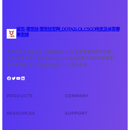
首页–雷竞技-雷竞技官网_DOTA2,LOL,CSGO电竞及体育赛
事竞猜
在今晚举行的 2024 《英雄联盟》LPL 夏季赛季后赛半决赛
中,BLG 电子竞技俱乐部成功以 3:1 的战绩赢下 TES,晋级夏季
赛决赛,这是 BLG 队史首次进入 LPL 夏季赛决
Facebook
Twitter
YouTube
LinkedIn
PRODUCTS
COMPANY
RESOURCES
SUPPORT