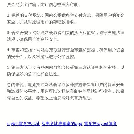
资金的安全传输，防止信息被黑客窃取。
2. 完善的支付系统：网站会提供多种支付方式，保障用户的资金
安全，并及时处理用户的存取款请求。
3. 合法合规：网站通常会取得相关的执照和监管，遵守当地法律
法规，确保用户资金的安全。
4. 审查和监控：网站会定期进行资金审查和监控，确保用户资金
的安全性，以及对游戏进行公平监控。
5. 第三方认证：有些网站可能会接受第三方认证机构的审核，以
确保游戏的公平性和合法性。
总的来说，电竞投注网站会采取多种措施来保障用户的资金安全
和游戏的公平性，用户可以选择信誉良好的网站进行投注，以保
障自己的权益。希望以上信息能对您有所帮助。
raybet雷竞技地址
, 
买电竞比赛输赢的app
, 
雷竞技raybet体育