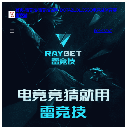
首页–雷竞技-雷竞技官网_DOTA2,LOL,CSGO电竞及体育赛
事竞猜
BOOK SEAT